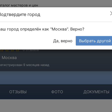
аталог мастеров и цен
Подтвердите город
аш город определён как "Москва". Верно?
аляшов Роман
Да, верно
Выбрать другой
стер
0 отзывов
Москва
егистрирован 9 месяцев назад
ОТЗЫВЫ
ФОТО
ДОКУМЕНТЫ