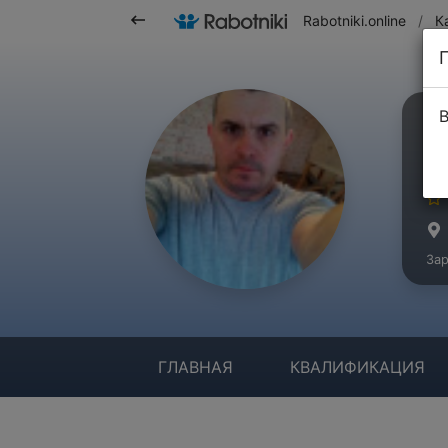
Rabotniki.online
/
К
В
Ч
Ма
Зар
ГЛАВНАЯ
КВАЛИФИКАЦИЯ