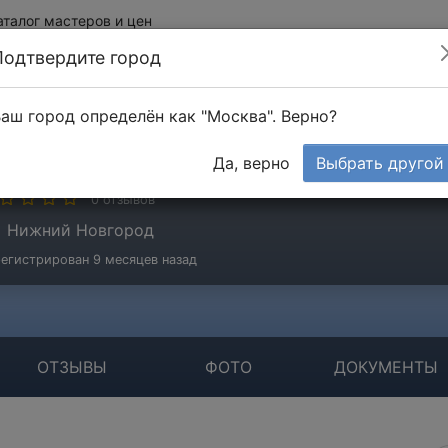
аталог мастеров и цен
Подтвердите город
аш город определён как "Москва". Верно?
ебурков Константин
Да, верно
Выбрать другой
стер
0 отзывов
Нижний Новгород
егистрирован 9 месяцев назад
ОТЗЫВЫ
ФОТО
ДОКУМЕНТЫ