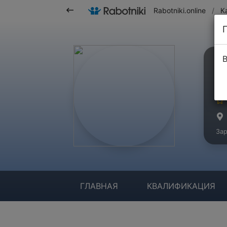
Rabotniki.online
/
К
В
З
Ма
Зар
ГЛАВНАЯ
КВАЛИФИКАЦИЯ