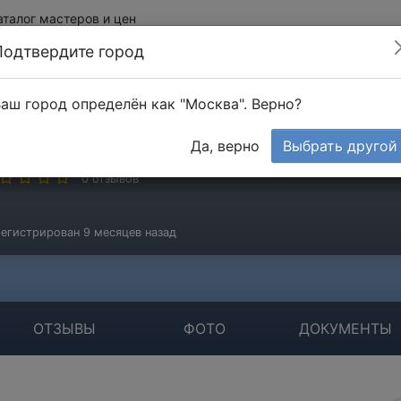
аталог мастеров и цен
Подтвердите город
аш город определён как "Москва". Верно?
АО "ПетроПромСтрой"
Да, верно
Выбрать другой
стер
0 отзывов
егистрирован 9 месяцев назад
ОТЗЫВЫ
ФОТО
ДОКУМЕНТЫ