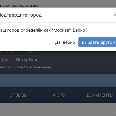
аталог мастеров и цен
Подтвердите город
аш город определён как "Москва". Верно?
аптев Сергей
Да, верно
Выбрать другой
стер
0 отзывов
Санкт-Петербург
егистрирован 9 месяцев назад
ОТЗЫВЫ
ФОТО
ДОКУМЕНТЫ