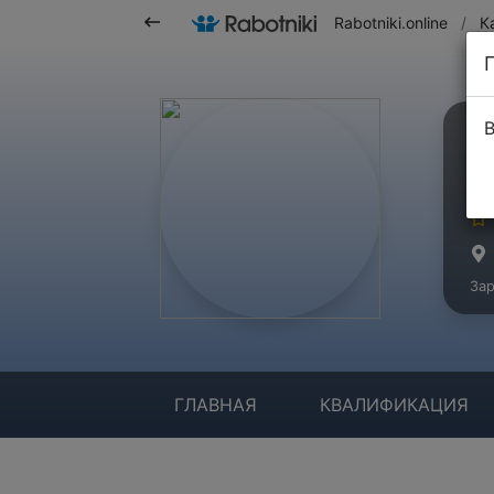
Rabotniki.online
/
К
В
Э
Ма
Зар
ГЛАВНАЯ
КВАЛИФИКАЦИЯ