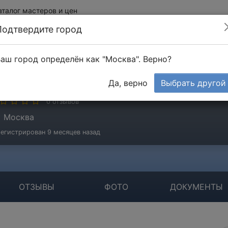
аталог мастеров и цен
Подтвердите город
аш город определён как "Москва". Верно?
нергоснаб
Да, верно
Выбрать другой
стер
0 отзывов
Москва
егистрирован 9 месяцев назад
ОТЗЫВЫ
ФОТО
ДОКУМЕНТЫ