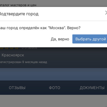
аталог мастеров и цен
Подтвердите город
аш город определён как "Москва". Верно?
емонт
Да, верно
Выбрать другой
стер
0 отзывов
Красноярск
егистрирован 9 месяцев назад
ОТЗЫВЫ
ФОТО
ДОКУМЕНТЫ