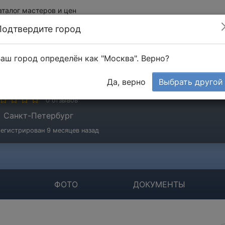
аталог мастеров и цен
Подтвердите город
аш город определён как "Москва". Верно?
ОО "РемонтСити"
Да, верно
Выбрать другой
мпания
0 отзывов
Санкт-Петербург
егистрирован 9 месяцев назад
ФОТО
ДОКУМЕНТЫ