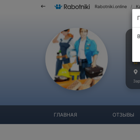
Rabotniki.online
/
К
В
О
Ко
Зар
ГЛАВНАЯ
ОТЗЫВЫ