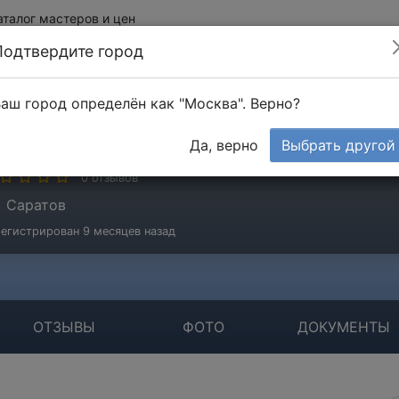
аталог мастеров и цен
Подтвердите город
аш город определён как "Москва". Верно?
ладимирович Павел
Да, верно
Выбрать другой
стер
0 отзывов
Саратов
егистрирован 9 месяцев назад
ОТЗЫВЫ
ФОТО
ДОКУМЕНТЫ