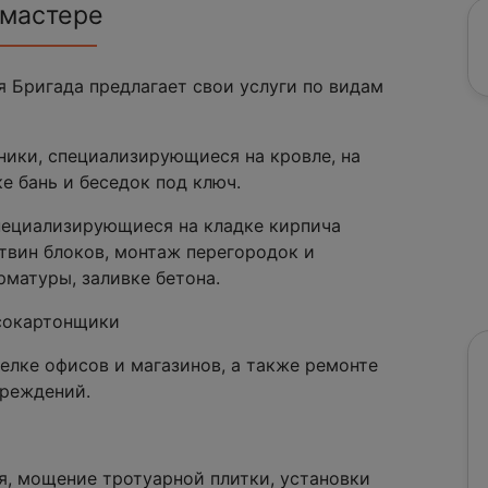
 мастере
 Бригада предлагает свои услуги по видам
ки, специализирующиеся на кровле, на
е бань и беседок под ключ.
ециализирующиеся на кладке кирпича
 твин блоков, монтаж перегородок и
рматуры, заливке бетона.
сокартонщики
лке офисов и магазинов, а также ремонте
чреждений.
я, мощение тротуарной плитки, установки