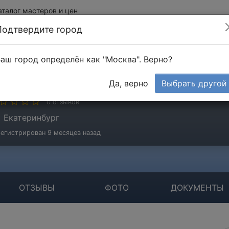
аталог мастеров и цен
Подтвердите город
аш город определён как "Москва". Верно?
ажов Александр
Да, верно
Выбрать другой
стер
0 отзывов
Екатеринбург
егистрирован 9 месяцев назад
ОТЗЫВЫ
ФОТО
ДОКУМЕНТЫ