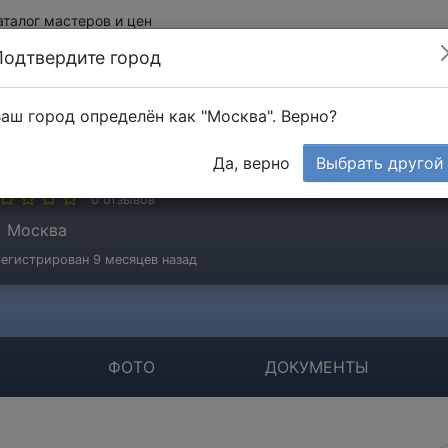
аталог мастеров и цен
Подтвердите город
аш город определён как "Москва". Верно?
ОО " Альберт Будур"
Да, верно
Выбрать другой
мпания
0 отзывов
Москва
егистрирован 9 месяцев назад
ФОТО
ДОКУМЕНТЫ