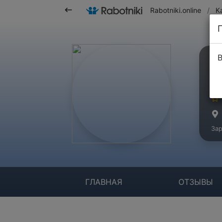
Rabotniki.online
/
К
В
О
Ко
Зар
ГЛАВНАЯ
ОТЗЫВЫ