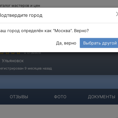
аталог мастеров и цен
Подтвердите город
аш город определён как "Москва". Верно?
убанков Денис
Да, верно
Выбрать другой
стер
0 отзывов
Ульяновск
егистрирован 9 месяцев назад
ОТЗЫВЫ
ФОТО
ДОКУМЕНТЫ