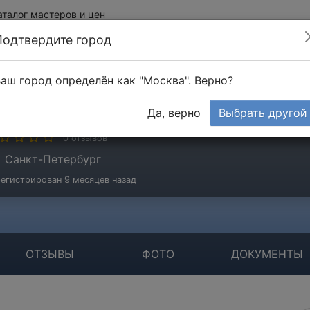
аталог мастеров и цен
Подтвердите город
аш город определён как "Москва". Верно?
ясников Евгений
Да, верно
Выбрать другой
стер
0 отзывов
Санкт-Петербург
егистрирован 9 месяцев назад
ОТЗЫВЫ
ФОТО
ДОКУМЕНТЫ