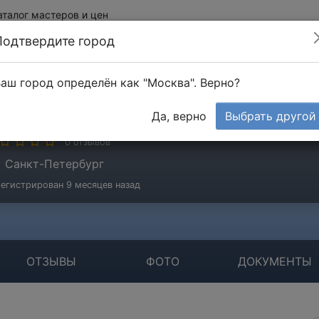
аталог мастеров и цен
Подтвердите город
аш город определён как "Москва". Верно?
тоун
Да, верно
Выбрать другой
стер
0 отзывов
Санкт-Петербург
егистрирован 9 месяцев назад
ОТЗЫВЫ
ФОТО
ДОКУМЕНТЫ