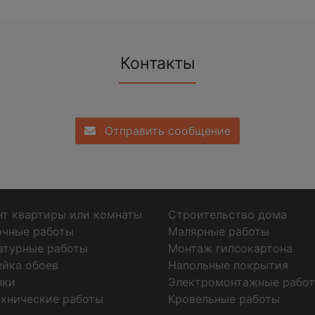
Контакты
Отправить сообщение
т квартиры или комнаты
Строительство дома
очные работы
Малярные работы
атурные работы
Монтаж гипсокартона
ейка обоев
Напольные покрытия
лки
Электромонтажные рабо
хнические работы
Кровельные работы