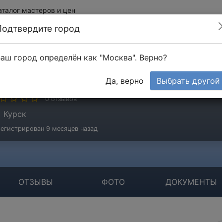
аталог мастеров и цен
Подтвердите город
аш город определён как "Москва". Верно?
ихай Виктор
Да, верно
Выбрать другой
стер
0 отзывов
Курск
егистрирован 9 месяцев назад
ОТЗЫВЫ
ФОТО
ДОКУМЕНТЫ