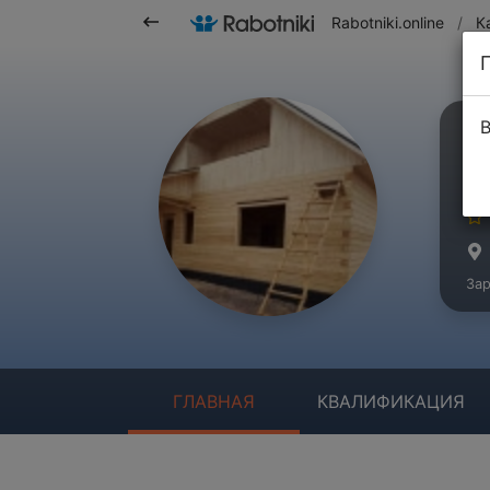
Rabotniki.online
/
К
В
М
Ма
Зар
ГЛАВНАЯ
КВАЛИФИКАЦИЯ