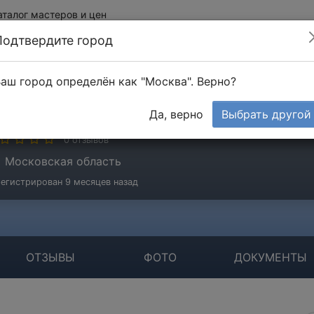
аталог мастеров и цен
Подтвердите город
аш город определён как "Москва". Верно?
лыков Николай
Да, верно
Выбрать другой
стер
0 отзывов
Московская область
егистрирован 9 месяцев назад
ОТЗЫВЫ
ФОТО
ДОКУМЕНТЫ