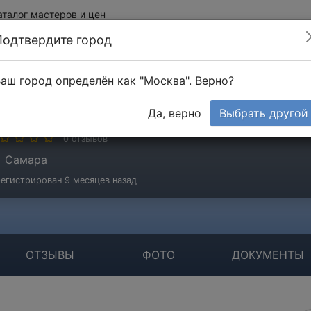
аталог мастеров и цен
Подтвердите город
аш город определён как "Москва". Верно?
оманенко Роман
Да, верно
Выбрать другой
стер
0 отзывов
Самара
егистрирован 9 месяцев назад
ОТЗЫВЫ
ФОТО
ДОКУМЕНТЫ