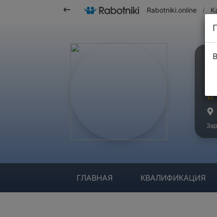
Rabotniki.online
/
К
В
И
Ма
Зар
ГЛАВНАЯ
КВАЛИФИКАЦИЯ