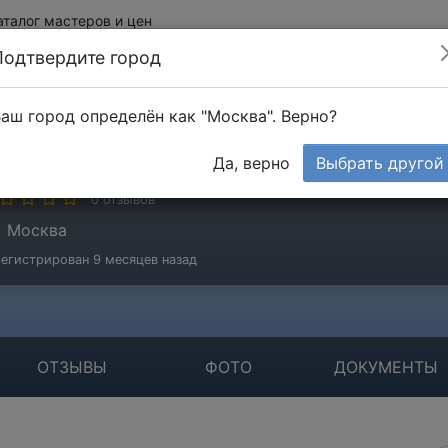
аталог мастеров и цен
Подтвердите город
аш город определён как "Москва". Верно?
нжиниринг ВиДстрой
Да, верно
Выбрать другой
стер
0 отзывов
Москва
егистрирован 9 месяцев назад
ОТЗЫВЫ
ФОТО
ДОКУМЕНТЫ