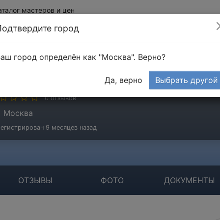
аталог мастеров и цен
Подтвердите город
аш город определён как "Москва". Верно?
emont club
Да, верно
Выбрать другой
стер
0 отзывов
Москва
егистрирован 9 месяцев назад
ОТЗЫВЫ
ФОТО
ДОКУМЕНТЫ