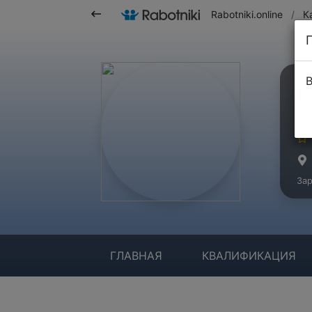
Rabotniki.online
/
К
В
R
Ма
Зар
ГЛАВНАЯ
КВАЛИФИКАЦИЯ