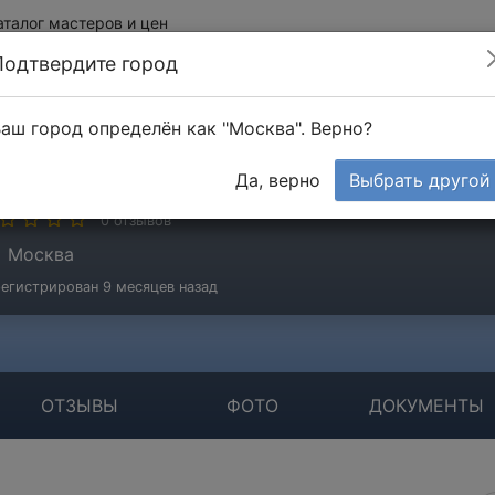
аталог мастеров и цен
Подтвердите город
аш город определён как "Москва". Верно?
ванов Андрей
Да, верно
Выбрать другой
стер
0 отзывов
Москва
егистрирован 9 месяцев назад
ОТЗЫВЫ
ФОТО
ДОКУМЕНТЫ