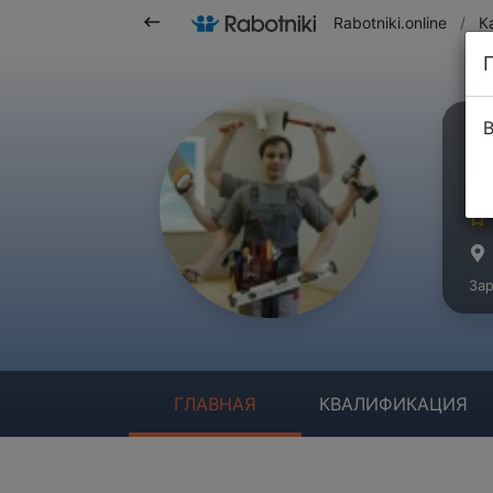
Rabotniki.online
/
К
В
И
Ма
Зар
ГЛАВНАЯ
КВАЛИФИКАЦИЯ