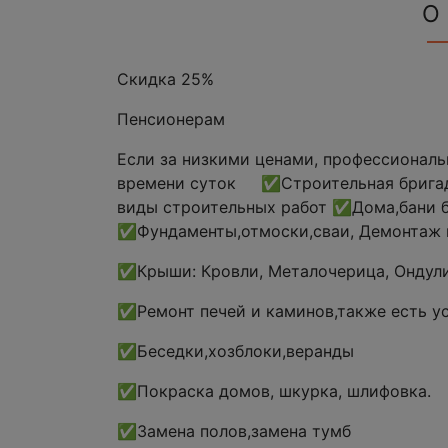
О
Скидка 25%
Пенсионерам
Если за низкими ценами, профессиона
времени суток ✅Строительная бригад
виды строительных работ ✅Дома,бан
✅Фундаменты,отмоски,сваи, Демонтаж 
✅Крыши: Кровли, Металочерица, Ондулин
✅Ремонт печей и каминов,также есть ус
✅Беседки,хозблоки,веранды
✅Покраска домов, шкурка, шлифовка. 
✅Замена полов,замена тумб