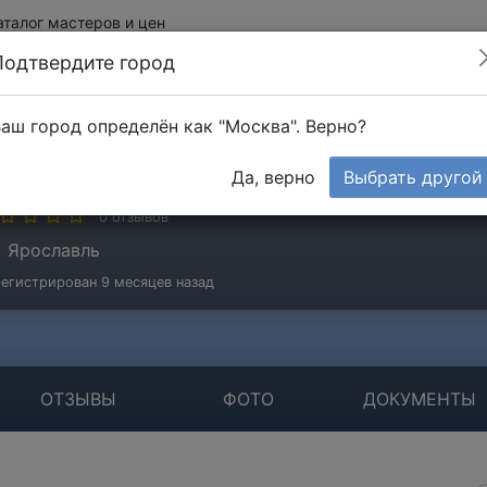
аталог мастеров и цен
Подтвердите город
аш город определён как "Москва". Верно?
ебан Иван
Да, верно
Выбрать другой
стер
0 отзывов
Ярославль
егистрирован 9 месяцев назад
ОТЗЫВЫ
ФОТО
ДОКУМЕНТЫ