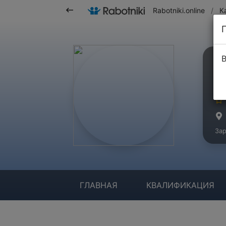
Rabotniki.online
/
К
В
Ч
Ма
Зар
ГЛАВНАЯ
КВАЛИФИКАЦИЯ