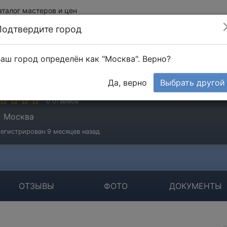
аталог мастеров и цен
Подтвердите город
аш город определён как "Москва". Верно?
иктор
Да, верно
Выбрать другой
стер
0 отзывов
Москва
егистрирован 9 месяцев назад
ОТЗЫВЫ
ФОТО
ДОКУМЕНТЫ