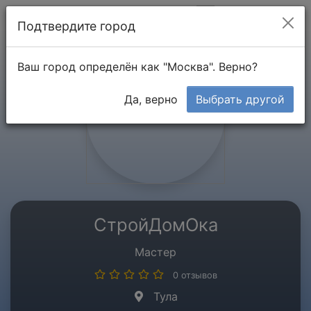
Мой кабинет
Подтвердите город
Ваш город определён как "Москва". Верно?
Да, верно
Выбрать другой
СтройДомОка
Мастер
0 отзывов
Тула