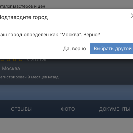
аталог мастеров и цен
Подтвердите город
аш город определён как "Москва". Верно?
горович Александр
Да, верно
Выбрать другой
стер
0 отзывов
Москва
егистрирован 9 месяцев назад
ОТЗЫВЫ
ФОТО
ДОКУМЕНТЫ