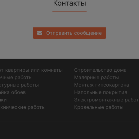
Контакты
Отправить сообщение
т квартиры или комнаты
Строительство дома
очные работы
Малярные работы
атурные работы
Монтаж гипсокартона
ейка обоев
Напольные покрытия
лки
Электромонтажные рабо
хнические работы
Кровельные работы