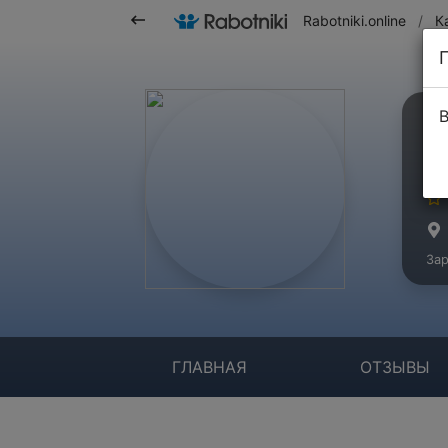
Rabotniki.online
/
К
В
О
Ко
Зар
ГЛАВНАЯ
ОТЗЫВЫ