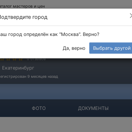
аталог мастеров и цен
Подтвердите город
аш город определён как "Москва". Верно?
ОО "ИТС"
Да, верно
Выбрать другой
мпания
0 отзывов
Екатеринбург
егистрирован 9 месяцев назад
ФОТО
ДОКУМЕНТЫ