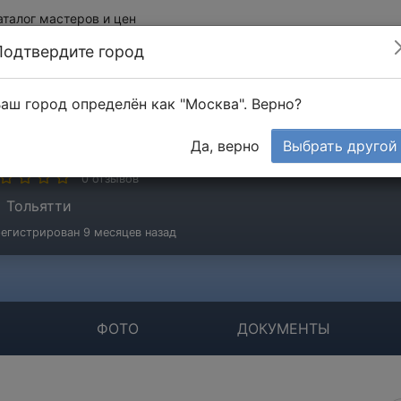
аталог мастеров и цен
Подтвердите город
аш город определён как "Москва". Верно?
ОО РОМКа
Да, верно
Выбрать другой
мпания
0 отзывов
Тольятти
егистрирован 9 месяцев назад
ФОТО
ДОКУМЕНТЫ