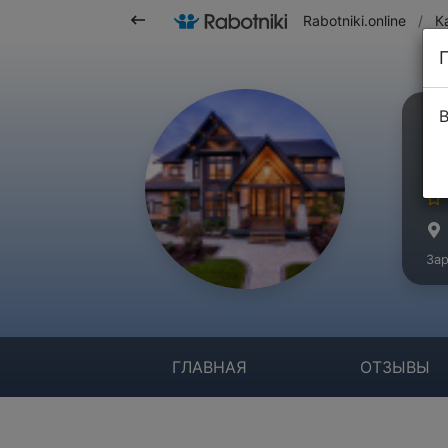
Rabotniki.online
/
К
В
О
Ко
Зар
ГЛАВНАЯ
ОТЗЫВЫ