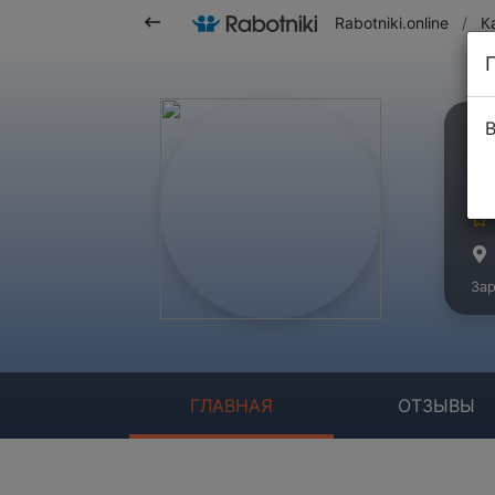
Rabotniki.online
/
К
В
И
Бр
Зар
ГЛАВНАЯ
ОТЗЫВЫ