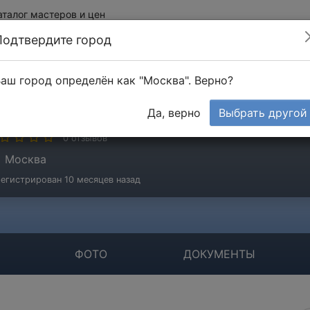
аталог мастеров и цен
Подтвердите город
аш город определён как "Москва". Верно?
П Яковлев
Да, верно
Выбрать другой
игада
0 отзывов
Москва
егистрирован 10 месяцев назад
ФОТО
ДОКУМЕНТЫ