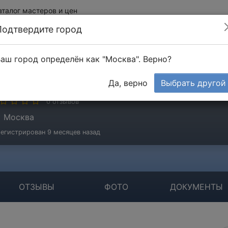
аталог мастеров и цен
Подтвердите город
аш город определён как "Москва". Верно?
enovation Group
Да, верно
Выбрать другой
стер
0 отзывов
Москва
егистрирован 9 месяцев назад
ОТЗЫВЫ
ФОТО
ДОКУМЕНТЫ