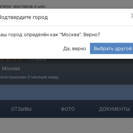
аталог мастеров и цен
Подтвердите город
аш город определён как "Москва". Верно?
аськович Максим
Да, верно
Выбрать другой
стер
0 отзывов
Москва
егистрирован 9 месяцев назад
ОТЗЫВЫ
ФОТО
ДОКУМЕНТЫ