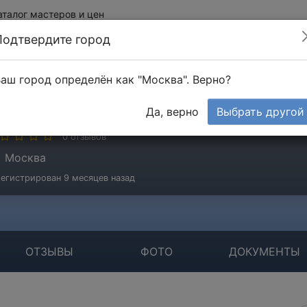
аталог мастеров и цен
Подтвердите город
аш город определён как "Москва". Верно?
олдун Сергей
Да, верно
Выбрать другой
стер
0 отзывов
Москва
егистрирован 9 месяцев назад
ОТЗЫВЫ
ФОТО
ДОКУМЕНТЫ