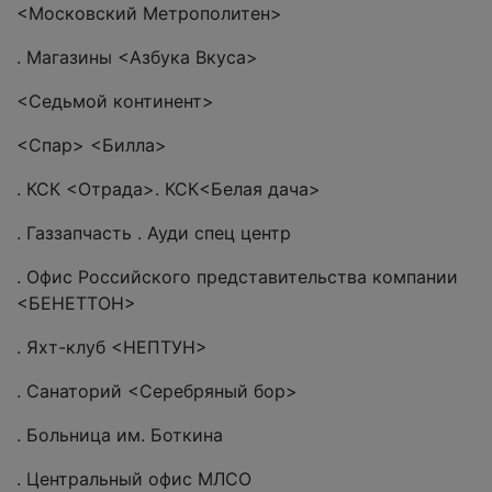
<Московский Метрополитен>
. Магазины <Азбука Вкуса>
<Седьмой континент>
<Спар> <Билла>
. КСК <Отрада>. КСК<Белая дача>
. Газзапчасть . Ауди спец центр
. Офис Российского представительства компании
<БЕНЕТТОН>
. Яхт-клуб <НЕПТУН>
. Санаторий <Серебряный бор>
. Больница им. Боткина
. Центральный офис МЛСО