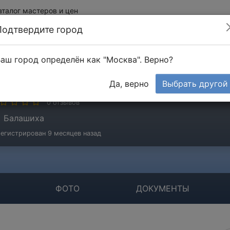
аталог мастеров и цен
Подтвердите город
аш город определён как "Москва". Верно?
ОО ТД ГЕФЕСТ
Да, верно
Выбрать другой
мпания
0 отзывов
Балашиха
егистрирован 9 месяцев назад
ФОТО
ДОКУМЕНТЫ