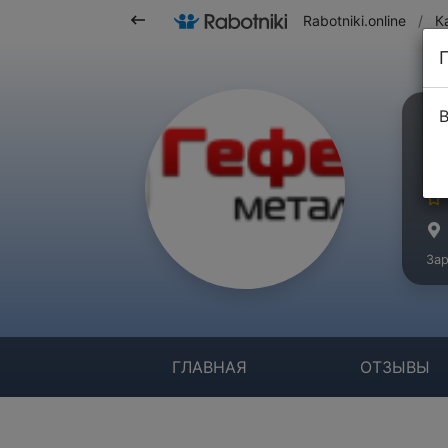
Rabotniki.online
/
К
В
О
Ко
Зар
ГЛАВНАЯ
ОТЗЫВЫ