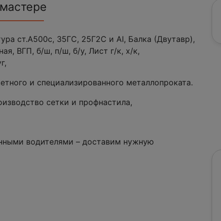
 мастере
ра ст.А500с, 35ГС, 25Г2С и АI, Балка (Двутавр),
, ВГП, б/ш, п/ш, б/у, Лист г/к, х/к,
г,
етного и специализированного металлопроката.
оизводство сетки и профнастила,
нными водителями – доставим нужную