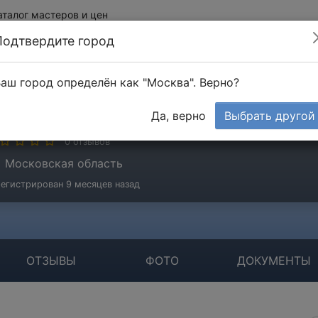
аталог мастеров и цен
Подтвердите город
аш город определён как "Москва". Верно?
лександр
Да, верно
Выбрать другой
стер
0 отзывов
Московская область
егистрирован 9 месяцев назад
ОТЗЫВЫ
ФОТО
ДОКУМЕНТЫ