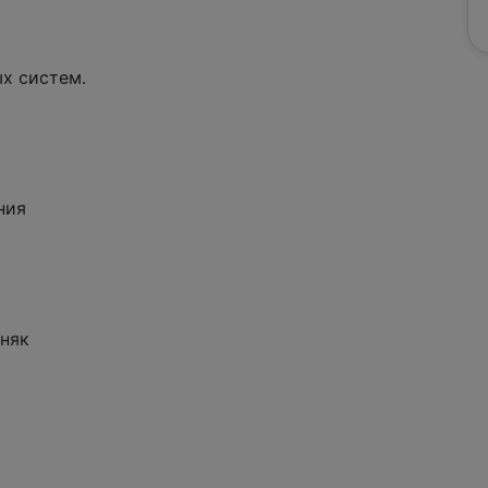
ых систем.
ния
тняк