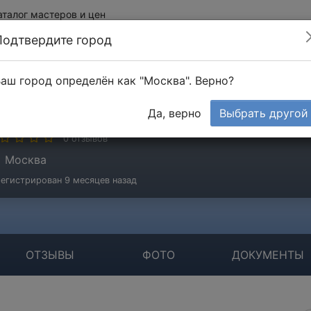
аталог мастеров и цен
Подтвердите город
аш город определён как "Москва". Верно?
упица Василий
Да, верно
Выбрать другой
стер
0 отзывов
Москва
егистрирован 9 месяцев назад
ОТЗЫВЫ
ФОТО
ДОКУМЕНТЫ