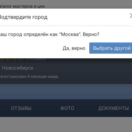
аталог мастеров и цен
Подтвердите город
аш город определён как "Москва". Верно?
К Барельеф
Да, верно
Выбрать другой
стер
0 отзывов
Новосибирск
егистрирован 9 месяцев назад
ОТЗЫВЫ
ФОТО
ДОКУМЕНТЫ