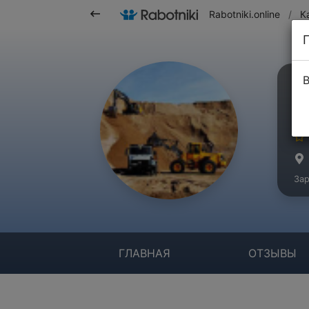
Rabotniki.online
/
К
В
О
Ко
Зар
ГЛАВНАЯ
ОТЗЫВЫ