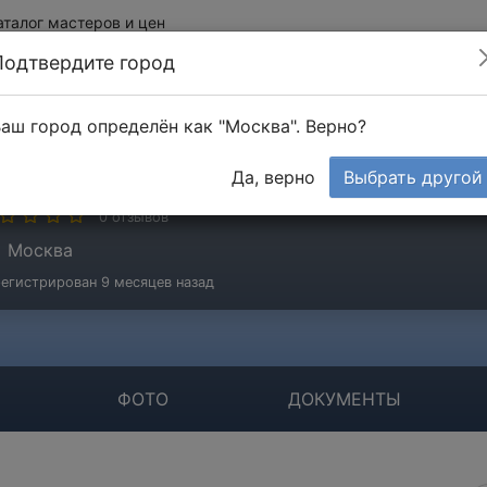
аталог мастеров и цен
Подтвердите город
аш город определён как "Москва". Верно?
ОО "АльянсТрейд"
Да, верно
Выбрать другой
мпания
0 отзывов
Москва
егистрирован 9 месяцев назад
ФОТО
ДОКУМЕНТЫ