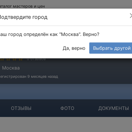
аталог мастеров и цен
Подтвердите город
аш город определён как "Москва". Верно?
ородич Сергей
Да, верно
Выбрать другой
стер
0 отзывов
Москва
егистрирован 9 месяцев назад
ОТЗЫВЫ
ФОТО
ДОКУМЕНТЫ