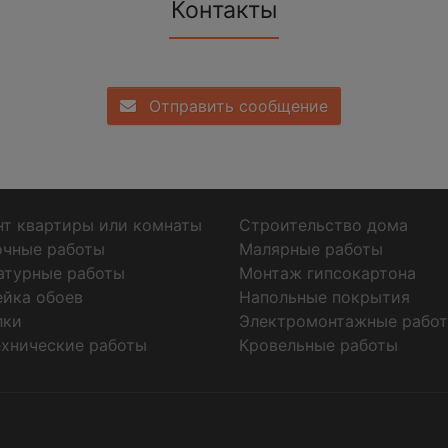
Контакты
Отправить сообщение
т квартиры или комнаты
Строительство дома
очные работы
Малярные работы
атурные работы
Монтаж гипсокартона
ейка обоев
Напольные покрытия
лки
Электромонтажные рабо
хнические работы
Кровельные работы