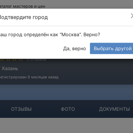
аталог мастеров и цен
Подтвердите город
аш город определён как "Москва". Верно?
галямов Ильшат
Да, верно
Выбрать другой
стер
0 отзывов
Казань
егистрирован 9 месяцев назад
ОТЗЫВЫ
ФОТО
ДОКУМЕНТЫ