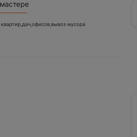
 мастере
 квартир,дач,офисов,вывоз мусора