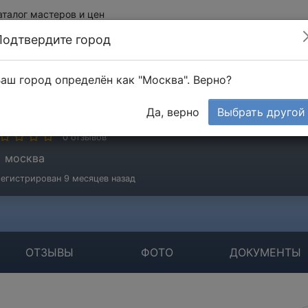
аталог мастеров и цен
Подтвердите город
аш город определён как "Москва". Верно?
спешный Николай
Да, верно
Выбрать другой
стер
0 отзывов
москва
егистрирован 9 месяцев назад
ОТЗЫВЫ
ФОТО
ДОКУМЕНТЫ