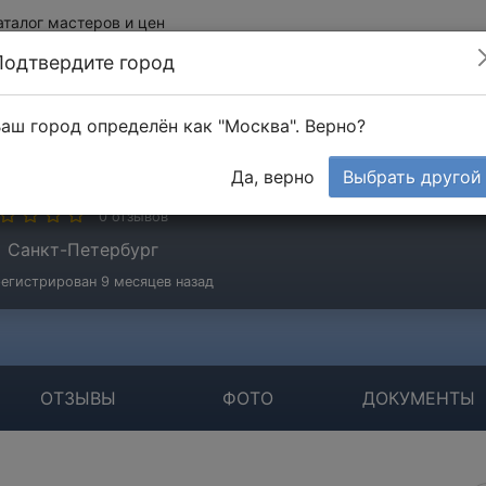
аталог мастеров и цен
Подтвердите город
аш город определён как "Москва". Верно?
ван Иванов
Да, верно
Выбрать другой
стер
0 отзывов
Санкт-Петербург
егистрирован 9 месяцев назад
ОТЗЫВЫ
ФОТО
ДОКУМЕНТЫ