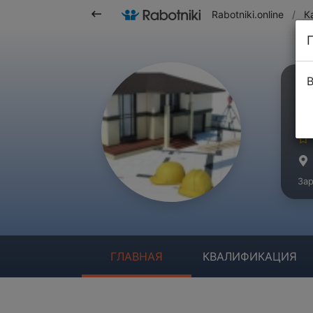
Rabotniki.online
/
К
В
И
Ма
Зар
ГЛАВНАЯ
КВАЛИФИКАЦИЯ