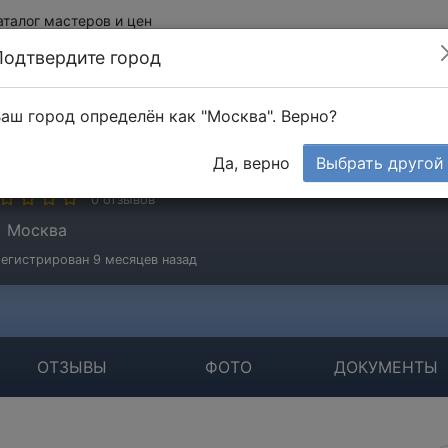
аталог мастеров и цен
Подтвердите город
аш город определён как "Москва". Верно?
оловань Александр
Да, верно
Выбрать другой
стер
0 отзывов
Москва
егистрирован 9 месяцев назад
ОТЗЫВЫ
ФОТО
ДОКУМЕНТЫ