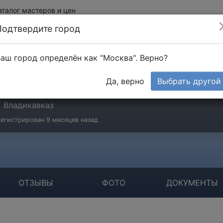
аталог мастеров и цен
Подтвердите город
аш город определён как "Москва". Верно?
стер
Да, верно
Выбрать другой
0 отзывов
Владикавказ
егистрирован 9 месяцев назад
ОТЗЫВЫ
ФОТО
ДОКУМЕНТЫ