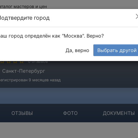
аталог мастеров и цен
Подтвердите город
аш город определён как "Москва". Верно?
ромТехМонтаж
Да, верно
Выбрать другой
стер
0 отзывов
Санкт-Петербург
егистрирован 9 месяцев назад
ОТЗЫВЫ
ФОТО
ДОКУМЕНТЫ