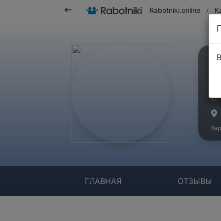
Rabotniki.online
/
К
В
О
Ко
Зар
ГЛАВНАЯ
ОТЗЫВЫ