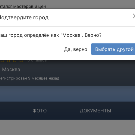
аталог мастеров и цен
Подтвердите город
аш город определён как "Москва". Верно?
ОО "Инженерные Системы"
Да, верно
Выбрать другой
мпания
0 отзывов
Москва
егистрирован 9 месяцев назад
ФОТО
ДОКУМЕНТЫ