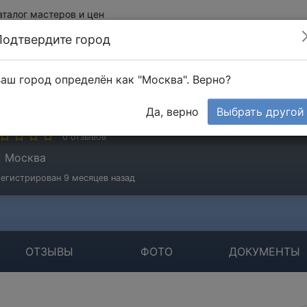
аталог мастеров и цен
Подтвердите город
аш город определён как "Москва". Верно?
апошникова Ольга
Да, верно
Выбрать другой
стер
0 отзывов
Москва
егистрирован 9 месяцев назад
ОТЗЫВЫ
ФОТО
ДОКУМЕНТЫ