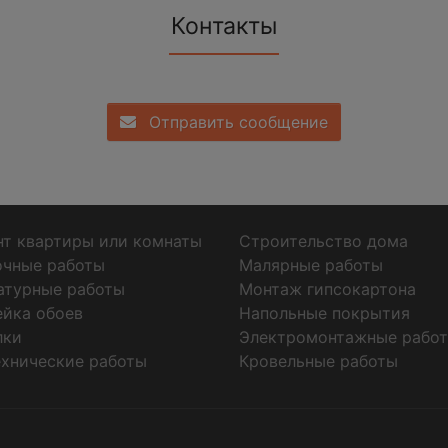
Контакты
Отправить сообщение
т квартиры или комнаты
Строительство дома
очные работы
Малярные работы
атурные работы
Монтаж гипсокартона
ейка обоев
Напольные покрытия
лки
Электромонтажные рабо
хнические работы
Кровельные работы