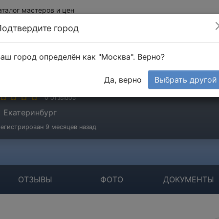
аталог мастеров и цен
Подтвердите город
аш город определён как "Москва". Верно?
илова Ольга
Да, верно
Выбрать другой
стер
0 отзывов
Екатеринбург
егистрирован 9 месяцев назад
ОТЗЫВЫ
ФОТО
ДОКУМЕНТЫ