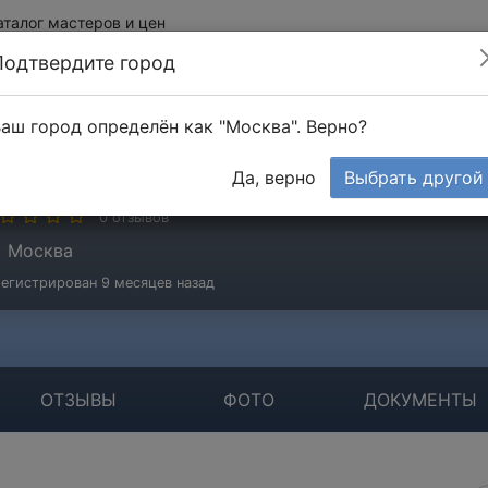
аталог мастеров и цен
Подтвердите город
аш город определён как "Москва". Верно?
лена
Да, верно
Выбрать другой
стер
0 отзывов
Москва
егистрирован 9 месяцев назад
ОТЗЫВЫ
ФОТО
ДОКУМЕНТЫ