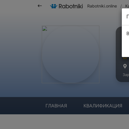
Rabotniki.online
/
К
В
O
Ма
Зар
ГЛАВНАЯ
КВАЛИФИКАЦИЯ