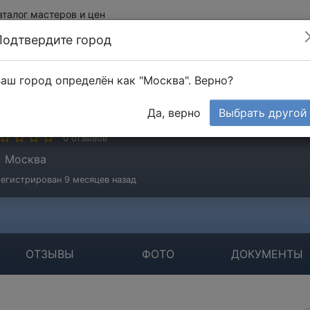
аталог мастеров и цен
Подтвердите город
аш город определён как "Москва". Верно?
ficePlus
Да, верно
Выбрать другой
стер
0 отзывов
Москва
егистрирован 9 месяцев назад
ОТЗЫВЫ
ФОТО
ДОКУМЕНТЫ