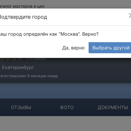
аталог мастеров и цен
Подтвердите город
аш город определён как "Москва". Верно?
К
Да, верно
Выбрать другой
стер
0 отзывов
Екатеринбург
егистрирован 9 месяцев назад
ОТЗЫВЫ
ФОТО
ДОКУМЕНТЫ