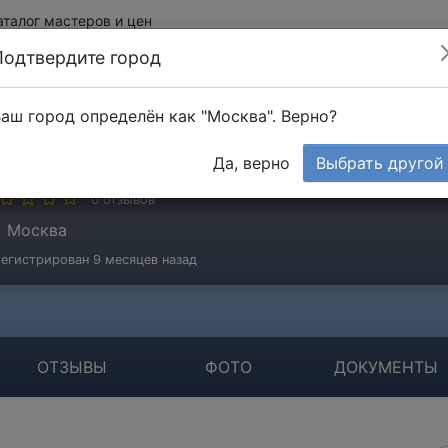
аталог мастеров и цен
Подтвердите город
аш город определён как "Москва". Верно?
тах Игорь
Да, верно
Выбрать другой
стер
0 отзывов
Москва
егистрирован 9 месяцев назад
ОТЗЫВЫ
ФОТО
ДОКУМЕНТЫ