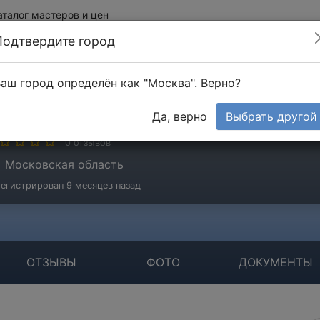
аталог мастеров и цен
Подтвердите город
аш город определён как "Москва". Верно?
икторович Дмитрий
Да, верно
Выбрать другой
стер
0 отзывов
Московская область
егистрирован 9 месяцев назад
ОТЗЫВЫ
ФОТО
ДОКУМЕНТЫ